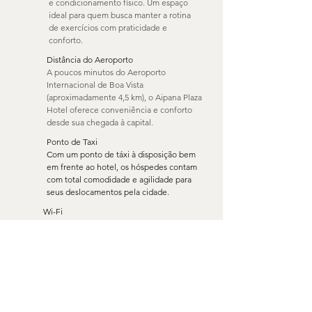
e condicionamento físico. Um espaço
ideal para quem busca manter a rotina
de exercícios com praticidade e
conforto.
Distância do Aeroporto
A poucos minutos do Aeroporto
Internacional de Boa Vista
(aproximadamente 4,5 km), o Aipana Plaza
Hotel oferece conveniência e conforto
desde sua chegada à capital.
Ponto de Taxi
Com um ponto de táxi à disposição bem
em frente ao hotel, os hóspedes contam
com total comodidade e agilidade para
seus deslocamentos pela cidade.
Wi-Fi
O hotel oferece Wi-Fi gratuito em todas as
áreas, garantindo conectividade e
praticidade durante toda a sua estadia.
TV por Assinatura
Os apartamentos contam com TV por
assinatura, oferecendo uma variedade de
canais para seu entretenimento.